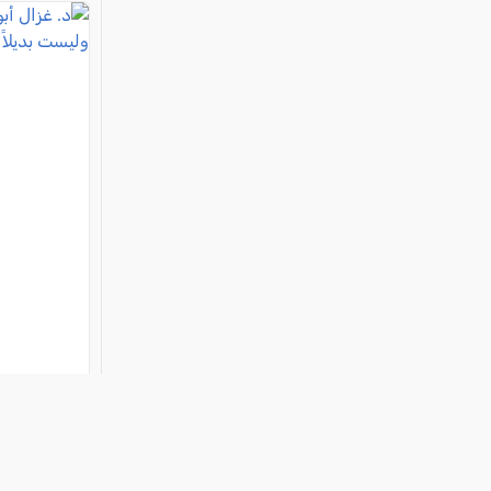
د. غزال أب
مساعدة ول
فئة:
أخبار
, غزال أبو ر