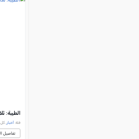
الطيبة: ث
فئة:
أخبار
, كل العرب, 
تفاصيل ال