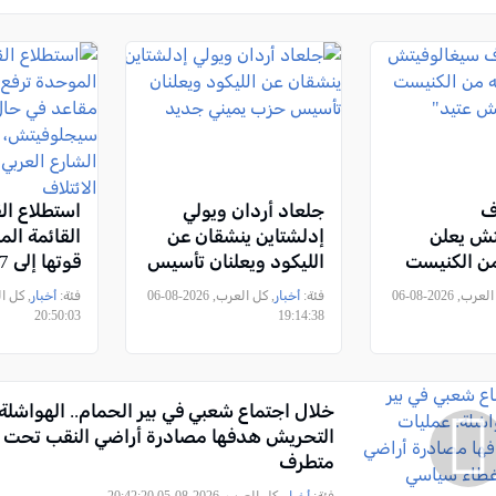
ف
جلعاد أردان ويولي
تش يعلن
إدلشتاين ينشقان عن
القائمة ال
من الكنيست
الليكود ويعلنان تأسيس
"يش عتيد"
حزب يميني جديد
حال التحا
, كل العرب, 2026-08-06
فئة:
أخبار
, كل العرب, 2026-08-06
فئة:
أخبار
20:50:03
19:14:38
الشارع الع
دخولها الائ
خلال اجتماع شعبي في بير الحمام.. الهواشلة
التحريش هدفها مصادرة أراضي النقب تحت 
متطرف