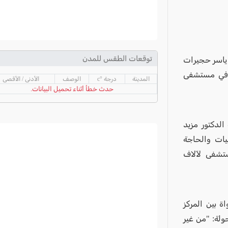
توقعات الطقس للمدن
 ياسر حجيرات
اً في مستشفى
المدينة
درجة °c
الوصف
الأدنى / الأقصى
حدث خطأ أثناء تحميل البيانات.
الدكتور مزيد
يات والحاجة
تشفى لآلاف
ة بين المركز
ولة: "من غير