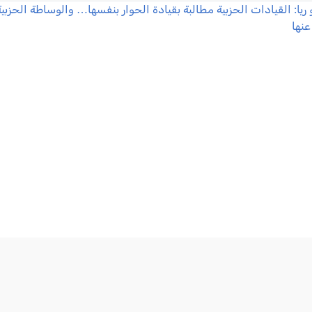
و ريا: القيادات الحزبية مطالبة بقيادة الحوار بنفسها… والوساطة ا
يست بديلاً عنها
يا, 2026-08-02 22:07:48