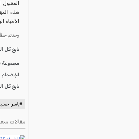
المقبول 
هذه المؤ
الأطباء ال
وجدتم خطأ؟ ا
تابع كل ا
مجموعة ت
للإنضمام 
تابع كل ا
#ياسر_حجير
مقالات متعل