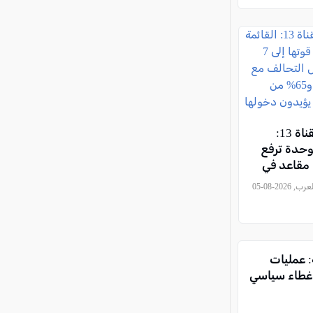
استطلاع القناة 13:
موحدة ترفع
قوتها إلى 7 مقاعد في
لف مع
, كل العرب, 2026-08-05
سيجلوفيتش، و65% من
ربي يؤيدون
تلاف
: عمليات
غطاء سياسي