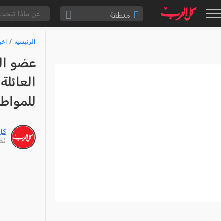
منطقة
الناصرة والقضاء
الرئيسية
اخب
القدس والقضاء
عضو ال
المثلث الشمالي
العائلة
وادي عارة
للمواطن
سخنين والمنطقة
حيفا والمنطقة
كل
شفاعمرو والقضاء
نُشر: /25
الضفة الغربية
قطاع غزة
النقب
قرى المرج