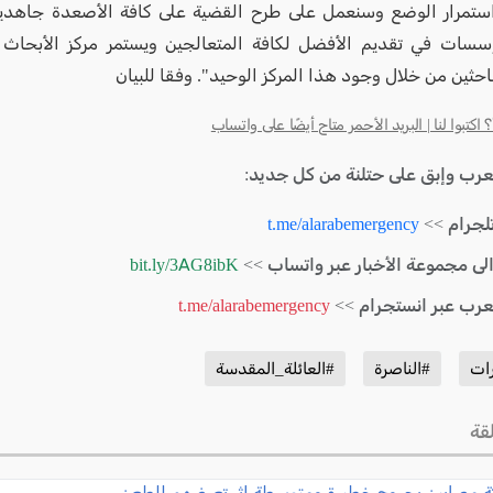
استمرار الوضع وسنعمل على طرح القضية على كافة الأصعدة جاهدي
سسات في تقديم الأفضل لكافة المتعالجين ويستمر مركز الأبحاث
باحثين من خلال وجود هذا المركز الوحيد". وفقا للبيان
كتبوا لنا | البريد الأحمر متاح أيضًا على واتساب
لعرب وإبق على حتلنة من كل جديد:
لجرام >>
t.me/alarabemergency
الى مجموعة الأخبار عبر واتساب >>
bit.ly/3AG8ibK
لعرب عبر انستجرام >>
t.me/alarabemergency
ات
#الناصرة
#العائلة_المقدسة
قة