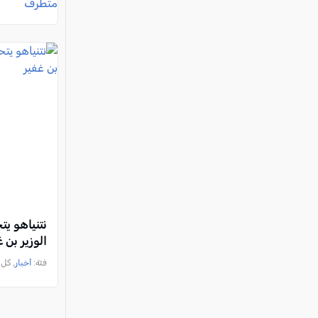
نتنياهو يت
الوزير بن 
فئة:
أخبار
, كل العرب, 