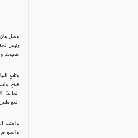
عكا والمنطقة
كفرياسيف والقضاء
مدن الساحل
الجليل الاعلى
وصل بيان ج
المغار والقضاء
رئيس لجنة
هعيمك وعم
الشاغور
الرامة والمنطقة
وتابع البي
المثلث الجنوبي
فلاح واس
منطقة الجولان
الماسة ا
المواطنين
واختتم ال
والضواحي 