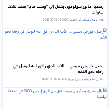
رسمياً: مانور سولومون ينتقل إلى "وست هام" بعقد لثلاث
سنوات
فئة:
رياضة وشباب
, كل العرب, 2026-08-08 20:15:50
رحيل خورخي ميسي… الأب الذي رافق ابنه ليونيل في
رحلة نحو القمة
فئة:
رياضة وشباب
, غزال أبو ريا, 2026-08-08 16:01:11