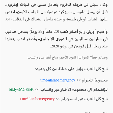
وكان سيتي في طريقه للخروج بتعادل سلبي في ضيافة إيفرتون،
قبل أن يرسل ماتيوس نونيز كرة عرضية من الجانب الأيمن، انقض
عليها الشاب أوريلي بلمسة واحدة داخل الشباك في الدقيقة 84.
وأصبح أوريلي رابع أصغر لاعب (20 عاماً و29 يوماً) يسجل هدفين
في مباراتين متتاليتين في الدوري الإنجليزي، وأصغر لاعب يفعلها
منذ زميله فيل فودين في يونيو 2020.
وجدتم خطأ؟ اكتبوا لنا | البريد الأحمر متاح أيضًا على واتساب
تابع كل العرب وإبق على حتلنة من كل جديد:
مجموعة تلجرام >>
t.me/alarabemergency
للإنضمام الى مجموعة الأخبار عبر واتساب >>
bit.ly/3AG8ibK
تابع كل العرب عبر انستجرام >>
t.me/alarabemergency