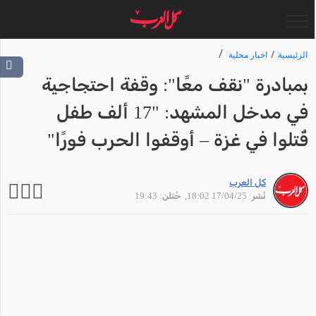
الرئيسية
اخبار محلية
بمبادرة "نقف معًا": وقفة احتجاجية
في مدخل المشهد: "17 ألف طفل
قُتلوا في غزة – أوقفوا الحرب فورًا"
كل العرب
نُشر: 17/04/25 18:02
, حُتلن: 19:43