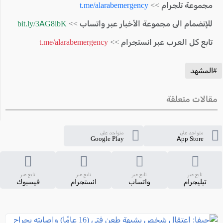
مجموعة تلجرام >>
t.me/alarabemergency
للإنضمام الى مجموعة الأخبار عبر واتساب >>
bit.ly/3AG8ibK
تابع كل العرب عبر انستجرام >>
t.me/alarabemergency
#المشهد
مقالات متعلقة
متواجد على
متواجد على
Google Play
App Store
تابع عبر
تابع عبر
تابع عبر
تابع عبر
تيليجرام
واتساب
انستجرام
فيسبوك