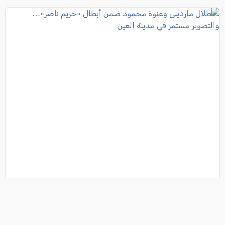
طلال مارديني وغنوة محمود ضمن أبطال «حريم ناصر»…
والتصوير مستمر في مدينة العين
فئة:
فنانين
, كل العرب, 2026-05-15 14:45:04