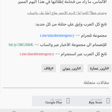
الألماس، ما زاد من فخامة إطلالتها في هذا اليوم المميز.
وجدتم خطأ؟ اكتبوا لنا | البريد الأحمر متاح أيضًا على واتساب
تابع كل العرب وإبق على حتلنة من كل جديد:
مجموعة تلجرام >>
t.me/alarabemergency
للإنضمام الى مجموعة الأخبار عبر واتساب >>
bit.ly/3AG8ibK
تابع كل العرب عبر انستجرام >>
t.me/alarabemergency
#نارين_عمارة
#نارين_بيوتي
#زفاف
مقالات متعلقة
متواجد على
متواجد على
Google Play
App Store