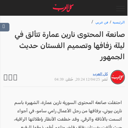
الرئيسية
فن عربي
صانعة المحتوى نارين عمارة تتألق في
ليلة زفافها وتصميم الفستان حديث
الجمهور
كل العرب
نُشر: 12/04/25 20:24
, حُتلن: 04:39
احتفلت صانعة المحتوى السورية نارين عمارة، الشهيرة باسم
نارين بيوتي، بزفافها من رجل الأعمال رامي سامو، في أجواء
اتسمت بالأناقة والرقي. وقد خطفت الأنظار بإطلالتها الراقية،
حيث تألقت بفستان زفاف فاخر وناعم أظهر ذوقها الرفيع.