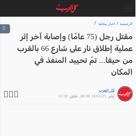
الرئيسية
اخبار محلية
مقتل رجل (75 عامًا) وإصابة آخر إثر
عملية إطلاق نار على شارع 66 بالقرب
من حيفا... تمّ تحييد المنفذ في
المكان
كل العرب
نُشر: 24/03/25 08:06
, حُتلن: 16:38