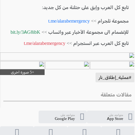
تابع كل العرب وإبق على حتلنة من كل جديد:
مجموعة تلجرام >>
t.me/alarabemergency
للإنضمام الى مجموعة الأخبار عبر واتساب >>
bit.ly/3AG8ibK
تابع كل العرب عبر انستجرام >>
t.me/alarabemergency
#عملية_إطلاق_نار
مقالات متعلقة
متواجد على
متواجد على
Google Play
App Store