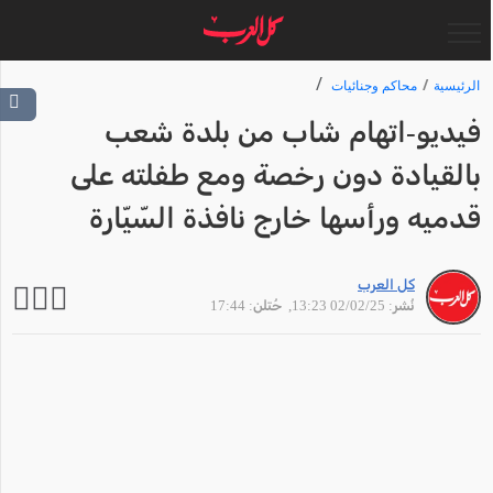
الرئيسية
محاكم وجنائيات
فيديو-اتهام شاب من بلدة شعب
بالقيادة دون رخصة ومع طفلته على
قدميه ورأسها خارج نافذة السّيّارة
كل العرب
نُشر: 02/02/25 13:23
, حُتلن: 17:44