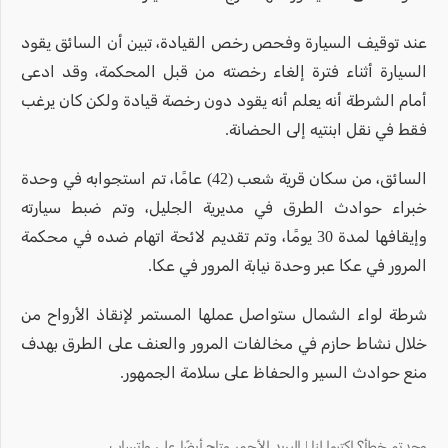
عند توقيف السيارة وفحص رخص القيادة، تبين أن السائق يقود
السيارة أثناء فترة إلغاء رخصته من قبل المحكمة، وقد ادعى
أمام الشرطة أنه يعلم أنه يقود دون رخصة قيادة ولكن كان يرغب
فقط في نقل ابنتيه إلى الحضانة.
السائق، من سكان قرية شعب (42) عامًا، تم استجوابه في وحدة
خبراء حوادث الطرق في مديرية الجليل، وتم ضبط سيارته
وإيقافها لمدة 30 يومًا، وتم تقديم لائحة اتهام ضده في محكمة
المرور في عكا عبر وحدة نيابة المرور في عكا.
شرطة لواء الشمال ستواصل عملها المستمر لإنقاذ الأرواح من
خلال نشاط حازم في مخالفات المرور والعنف على الطرق بهدف
منع حوادث السير والحفاظ على سلامة الجمهور.
وجدتم خطأ؟ اكتبوا لنا | البريد الأحمر متاح أيضًا على واتساب