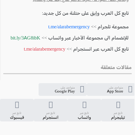
تابع كل العرب وإبق على حتلنة من كل جديد:
مجموعة تلجرام >>
t.me/alarabemergency
للإنضمام الى مجموعة الأخبار عبر واتساب >>
bit.ly/3AG8ibK
تابع كل العرب عبر انستجرام >>
t.me/alarabemergency
مقالات متعلقة
متواجد على
متواجد على
Google Play
App Store
تابع عبر
تابع عبر
تابع عبر
تابع عبر
تيليجرام
واتساب
انستجرام
فيسبوك