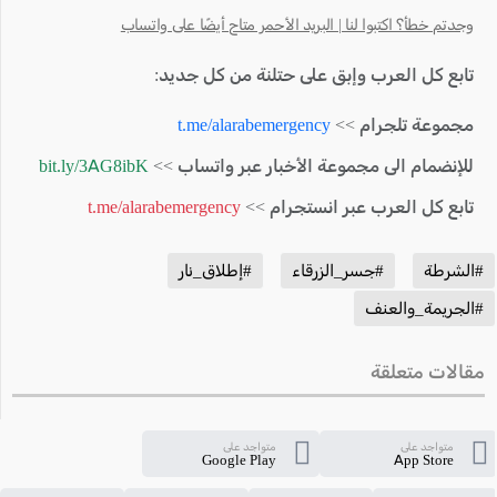
وجدتم خطأ؟ اكتبوا لنا | البريد الأحمر متاح أيضًا على واتساب
تابع كل العرب وإبق على حتلنة من كل جديد:
مجموعة تلجرام >>
t.me/alarabemergency
للإنضمام الى مجموعة الأخبار عبر واتساب >>
bit.ly/3AG8ibK
تابع كل العرب عبر انستجرام >>
t.me/alarabemergency
#الشرطة
#جسر_الزرقاء
#إطلاق_نار
#الجريمة_والعنف
مقالات متعلقة
متواجد على
متواجد على
Google Play
App Store