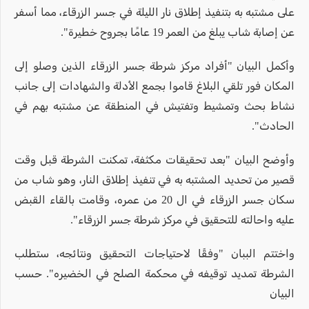
على مشتبه به بتنفيذ إطلاق نار الليلة في جسر الزرقاء، مما أسفر
عن إصابة شاب يبلغ من العمر 19 عامًا بجروح خطيرة".
وأكمل البيان "أفراد مركز شرطة جسر الزرقاء الذين وصلو إلى
المكان فور تلقي البلاغ قاموا بجمع الأدلة والشهادات إلى جانب
نشاط بحث وتمشيط وتفتيش في المنطقة عن مشتبه بهم في
الحادث".
وأوضح البيان "بعد تحقيقات مكثفة، تمكنت الشرطة قبل وقت
قصير من تحديد المشتبه به في تنفيذ إطلاق النار، وهو شاب من
سكان جسر الزرقاء في ال 20 من عمره، وقامت بالقاء القبض
عليه واحالته للتحقيق في مركز شرطة جسر الزرقاء".
واختتم الببان "وفقًا لاحتياجات التحقيق ونتائجه، ستطلب
الشرطة تمديد توقيفه في محكمة الصلح في الخضيره". حسب
البيان