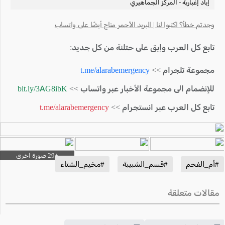
إياد إغبارية - المركز الجماهيري
وجدتم خطأ؟ اكتبوا لنا | البريد الأحمر متاح أيضًا على واتساب
تابع كل العرب وإبق على حتلنة من كل جديد:
مجموعة تلجرام >>
t.me/alarabemergency
للإنضمام الى مجموعة الأخبار عبر واتساب >>
bit.ly/3AG8ibK
تابع كل العرب عبر انستجرام >>
t.me/alarabemergency
#أم_الفحم
#قسم_الشبيبة
#مخيم_الشتاء
مقالات متعلقة