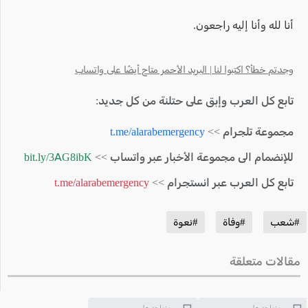
أنا لله وأنا إليه راجعون.
وجدتم خطأ؟ اكتبوا لنا | البريد الأحمر متاح أيضًا على واتساب
تابع كل العرب وإبق على حتلنة من كل جديد:
مجموعة تلجرام >>
t.me/alarabemergency
للإنضمام الى مجموعة الأخبار عبر واتساب >>
bit.ly/3AG8ibK
تابع كل العرب عبر انستجرام >>
t.me/alarabemergency
#شعب
#وفاة
#نعوة
مقالات متعلقة
متواجد على
متواجد على