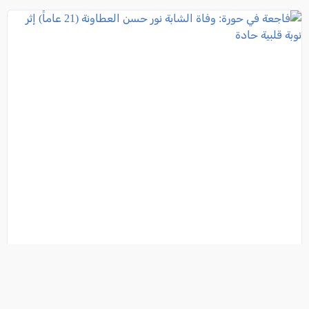
فاجعة في حورة: وفاة الشابة نور حسن العطاونة (21 عاماً)
إثر نوبة قلبية حادة
فئة:
أخبار
, كل العرب, 2026-06-25 22:00:33