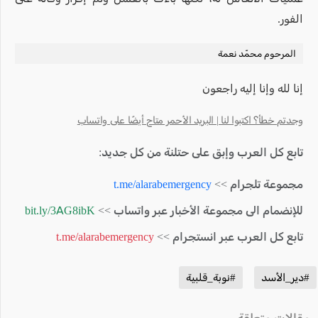
الفور.
المرحوم محمّد نعمة
إنا لله وإنا إليه راجعون
وجدتم خطأ؟ اكتبوا لنا | البريد الأحمر متاح أيضًا على واتساب
تابع كل العرب وإبق على حتلنة من كل جديد:
مجموعة تلجرام >>
t.me/alarabemergency
للإنضمام الى مجموعة الأخبار عبر واتساب >>
bit.ly/3AG8ibK
تابع كل العرب عبر انستجرام >>
t.me/alarabemergency
#دير_الأسد
#نوبة_قلبية