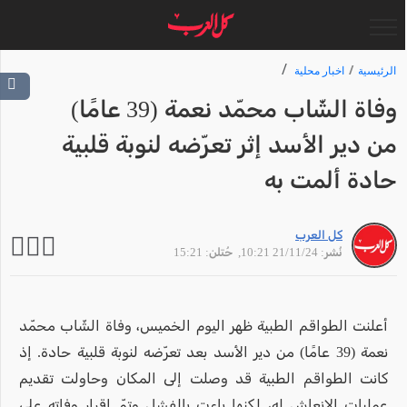
الرئيسية
اخبار محلية
وفاة الشّاب محمّد نعمة (39 عامًا)
من دير الأسد إثر تعرّضه لنوبة قلبية
حادة ألمت به
كل العرب
نُشر: 21/11/24 10:21
, حُتلن: 15:21
أعلنت الطواقم الطبية ظهر اليوم الخميس، وفاة الشّاب محمّد
نعمة (39 عامًا) من دير الأسد بعد تعرّضه لنوبة قلبية حادة. إذ
كانت الطواقم الطبية قد وصلت إلى المكان وحاولت تقديم
عمليات الانعاش له، لكنها باءت بالفشل وتمّ إقرار وفاته على