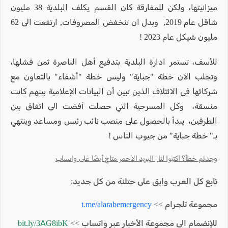
ميزانيتها، ولكن للمفارقة كان القسم يكلف البلدية 38 مليون
شاقل عام 2019, وبدل ان تنخفض المصروفات, ارتفعت الى 62
مليون شيكل عام 2023 !
للأسف، تستمر ادارة البلدية بتدفيع أهل الناصرة ثمن فشلها،
وتجلب الآن خطة "جباية" وليس خطة "أشفاء" بالتعاون مع
شركائها في الائتلاف الذين تبين أن البيانات الإعلامية بينهم كانت
منسقة، وكل المسرحية التي حصلت أفضت الى اتفاق بين
الطرفين، يبدأ بالحصول على منصب نائب رئيس ومساعد وينتهي
بـ" خطة جباية" من جيوب الناس !
وجدتم خطأ؟ اكتبوا لنا | البريد الأحمر متاح أيضًا على واتساب
تابع كل العرب وإبق على حتلنة من كل جديد:
مجموعة تلجرام >>
t.me/alarabemergency
للإنضمام الى مجموعة الأخبار عبر واتساب >>
bit.ly/3AG8ibK