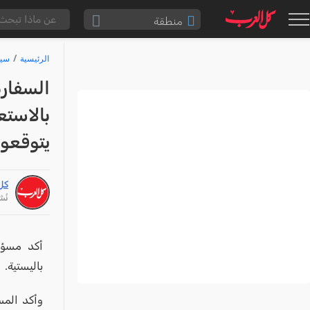
منطقة
الناصرة والقضاء
الرئيسية
سيا
القدس والقضاء
السفارة
المثلث الشمالي
بالاستع
وادي عارة
يتوقعو
سخنين والمنطقة
حيفا والمنطقة
كل
شفاعمرو والقضاء
نُشر: /24
الضفة الغربية
قطاع غزة
أكد مسؤو
النقب
باليستية.
قرى المرج
وأكد المس