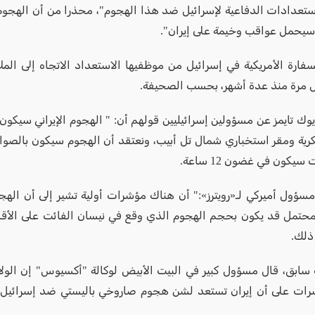
ستعدادات الدفاعية لإسرائيل ضد هذا الهجوم"، محذرا من أن الهجوم
سيحمل عواقب وخيمة على إيران".
فارة الأمريكية في إسرائيل من موظفيها الاستعداد الاتجاه إلى المل
ول مرة منذ عدة أشهر، بحسب الصحيفة.
ية ومقر استخباري شمال تل أبيب، ونعتقد أن الهجوم سيكون بالصواري
يكون في غضون 12 ساعة.
مسؤول أميركي لـ«رويترز»:" أن هناك مؤشرات أولية تشير إلى أن اله
المحتمل قد يكون بحجم الهجوم الذي وقع في نيسان الفائت على الأق
ذلك.
ابق، قال مسؤول كبير في البيت الأبيض لوكالة "أكسيوس" إن الولا
شرات على أن إيران تستعد لشن هجوم صاروخي باليستي ضد إسرائيل