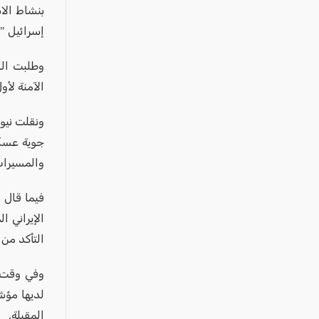
عكا والمنطقة
بنشاط الا
كفرياسيف والقضاء
إسرائيل "
مدن الساحل
وطلبت الس
الجليل الاعلى
الآمنة لأ
المغار والقضاء
الشاغور
جوية عسكر
الرامة والمنطقة
والمسيرات س
المثلث الجنوبي
فيما قال 
منطقة الجولان
الإيراني 
التأكد من 
وفي وقت س
لديها مؤ
المقبلة.