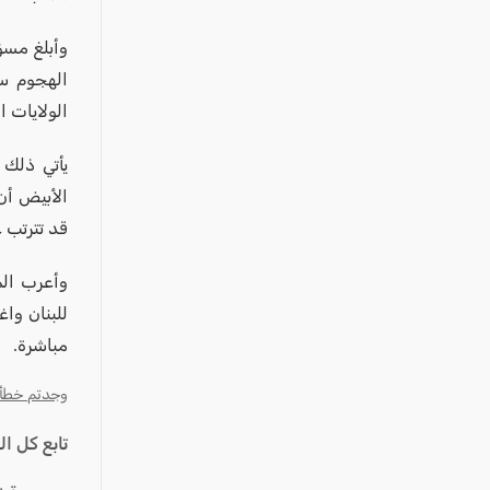
وأبلغ مسؤ
الهجوم سو
الولايات المتحدة
يأتي ذلك 
الأبيض أن
قد تترتب ع
وأعرب الم
للبنان وا
مباشرة.
وجدتم خطأ؟ ا
تابع كل ا