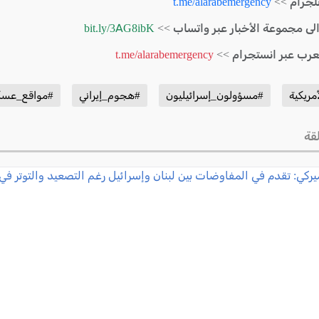
لجرام >>
t.me/alarabemergency
الى مجموعة الأخبار عبر واتساب >>
bit.ly/3AG8ibK
لعرب عبر انستجرام >>
t.me/alarabemergency
مريكية
#مسؤولون_إسرائيليون
#هجوم_إيراني
#مواقع_عسك
قة