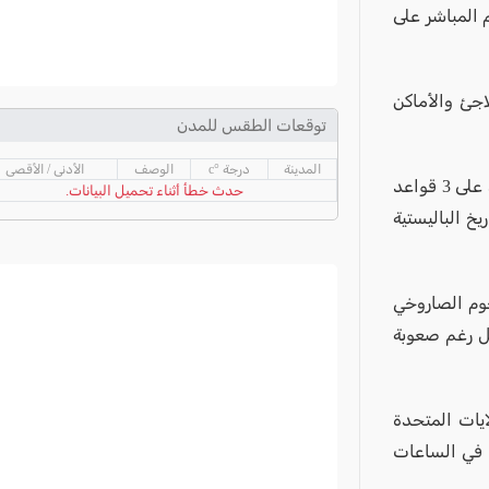
 المباشر على
اجئ والأماكن
توقعات الطقس للمدن
المدينة
درجة °c
الوصف
الأدنى / الأقصى
ونقلت نيويوك تايمز عن مسؤولين إسرائيليين قولهم أن: " الهجوم الإيراني سيكون على 3 قواعد
حدث خطأ أثناء تحميل البيانات.
خ الباليستية
جوم الصاروخي
ل رغم صعوبة
يات المتحدة
 في الساعات