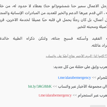
 رجل الاعمال سمير حنا شمشوم(ابو حنا) بعطاء لا حدود له، من خل
 ، التي قدم عبرها الدعم والخير للعديد من المبادرات الإنسانية والمج
أعمال، بل كان رجلًا يحمل في قلبه حبًا عميقًا لخدمة الآخرين، قريب
أصيلة ومحبته للخير.
ه الفقيد وأسكنه فسيح جناته، ولتكن ذكراه الطيبة خالد
اد عائلته.
كتبوا لنا | البريد الأحمر متاح أيضًا على واتساب
لعرب وإبق على حتلنة من كل جديد:
لجرام >>
t.me/alarabemergency
الى مجموعة الأخبار عبر واتساب >>
bit.ly/3AG8ibK
لعرب عبر انستجرام >>
t.me/alarabemergency