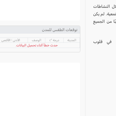
ال النشاطات
تمعية. لم يكن
ًا من الجميع
توقعات الطقس للمدن
المدينة
درجة °c
الوصف
الأدنى / الأقصى
ة في قلوب
حدث خطأ أثناء تحميل البيانات.