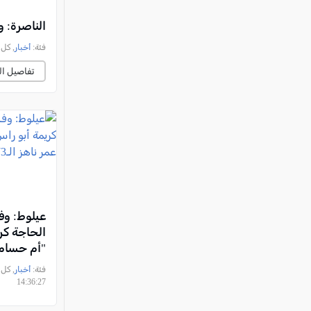
الناصرة: وف
فئة:
أخبار
, كل العرب, 
تفاصيل ال
عيلوط: وفا
الحاجة كر
"أم حسام
ناهز الـ73 عامًا
فئة:
أخبار
14:36:27