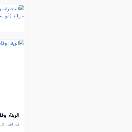
الرينة: و
فئة:
أخبار
, كل العرب, 