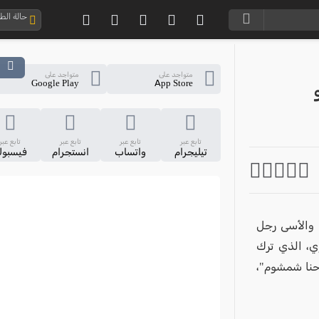
حالة ال
متواجد على
متواجد على
Google Play
App Store
تابع عبر
تابع عبر
تابع عبر
تابع عبر
تيليجرام
واتساب
انستجرام
فيسبو
 والأسى رجل
ي، الذي ترك
 حنا شمشوم"،