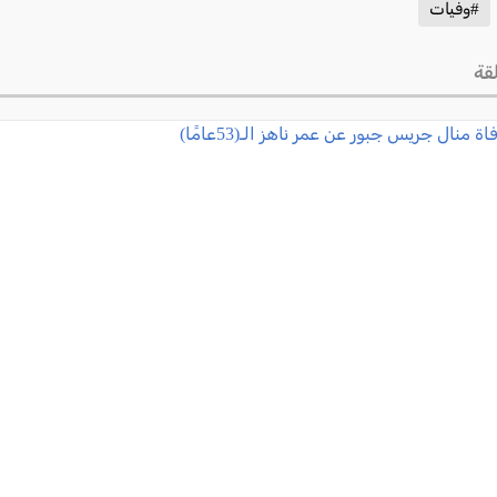
#وفيات
قة