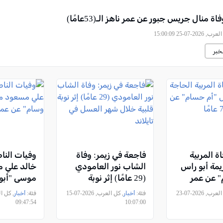
اة منال جريس جبور عن عمر ناهز الـ(53عامًا)
2026-07-25 15:00:09
خبر
ة المربية
فاجعة في زيمر: وفاة
وفيات النا
يمة أبو راس
الشاب نور العامودي
خالد علي 
" عن عمر
(29 عامًا) إثر نوبة
موسى "أبو
قلبية خلال شهر العسل
عمر ناهز الـ74 عامً
, كل العرب, 2026-07-23
فئة:
أخبار
, كل العرب, 2026-07-15
فئة:
أخبار
في تايلاند
09:47:54
10:07:00