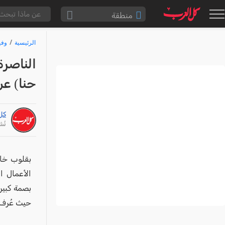
منطقة
الناصرة والقضاء
الرئيسية
وفي
القدس والقضاء
الناصرة
المثلث الشمالي
حنا) عن عم
وادي عارة
سخنين والمنطقة
كل
حيفا والمنطقة
نُشر: /24
شفاعمرو والقضاء
الضفة الغربية
بقلوب خاش
الأعمال ا
قطاع غزة
بصمة كبير
النقب
حيث عُرف ب
قرى المرج