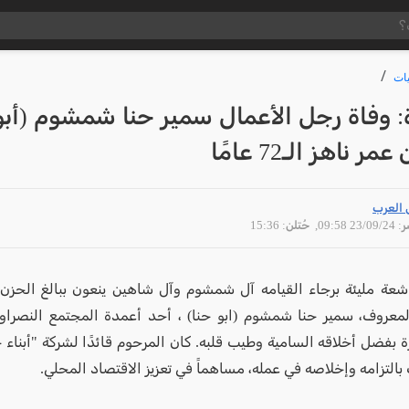
ات
: وفاة رجل الأعمال سمير حنا شمشوم (أبو
ر ناهز الـ72 عامًا
 العرب
23/09 09:58
, حُتلن: 15:36
عة مليئة برجاء القيامه آل شمشوم وآل شاهين ينعون ببالغ الحزن
لمعروف، سمير حنا شمشوم (ابو حنا) ، أحد أعمدة المجتمع النصراو
ة بفضل أخلاقه السامية وطيب قلبه. كان المرحوم قائدًا لشركة "أبناء
التزامه وإخلاصه في عمله، مساهماً في تعزيز الاقتصاد المحلي.