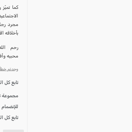
عكا والمنطقة
كما تميّز
كفرياسيف والقضاء
الاجتماعيه
مدن الساحل
مجرد رجل 
الجليل الاعلى
بأخلاقه ال
المغار والقضاء
رحم الل
الشاغور
محبيه وأفر
الرامة والمنطقة
وجدتم خطأ؟ ا
المثلث الجنوبي
تابع كل ا
منطقة الجولان
مجموعة ت
للإنضمام 
تابع كل ا