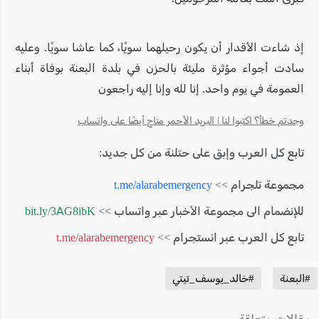
إذ شاءت الأقدار أن يكون رحيلهما سويًا، كما عاشا سويًا. وعليه
سادت أجواء مؤثرة مليئة بالحزن في بلدة البعنة بوفاة أبناء
العمومة في يوم واحد. إنا لله وإنا إليه راجعون
وجدتم خطأ؟ اكتبوا لنا | البريد الأحمر متاح أيضًا على واتساب
تابع كل العرب وإبق على حتلنة من كل جديد:
مجموعة تلجرام >>
t.me/alarabemergency
للإنضمام الى مجموعة الأخبار عبر واتساب >>
bit.ly/3AG8ibK
تابع كل العرب عبر انستجرام >>
t.me/alarabemergency
#البعنة
#خالد_يوسف_تيتي