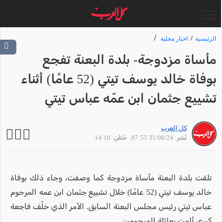
الرئيسية
اخبار محلية
مأساة مزدوجة- بلدة البعنة تفجع
بوفاة خالد يوسف تيتي (52 عامًا) أثناء
تشييع جثمان ابن عمّه عباس تيتي
كل العرب
نُشر: 31/08/24 07:55
, حُتلن: 14:10
تلقت بلدة البعنة مأساة مزدوجة كما وصفت، وجاء ذلك بوفاة
خالد يوسف تيتي (52 عامًا) خلال تشييع جثمان ابن عمه المرحوم
عباس تيتي رئيس مجلس البعنة السابق. الأمر الذي خلّف فاجعة
كبرى ألمت بعائلة المرحومين.