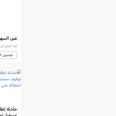
عين السهلة: إصابة شاب (20
فئة:
أخبار
, كل العرب, 
تفاصيل ال
حادثة إطلا
عسفيا: تو