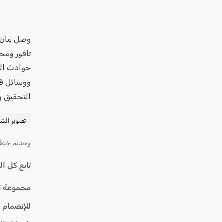
عكا والمنطقة
كفرياسيف والقضاء
مدن الساحل
وصل بيان 
تافور ومح
الجليل الاعلى
المغار والقضاء
الشاغور
التحقيق و
الرامة والمنطقة
تصوير الش
المثلث الجنوبي
منطقة الجولان
وجدتم خطأ؟ ا
تابع كل ا
مجموعة ت
للإنضمام 