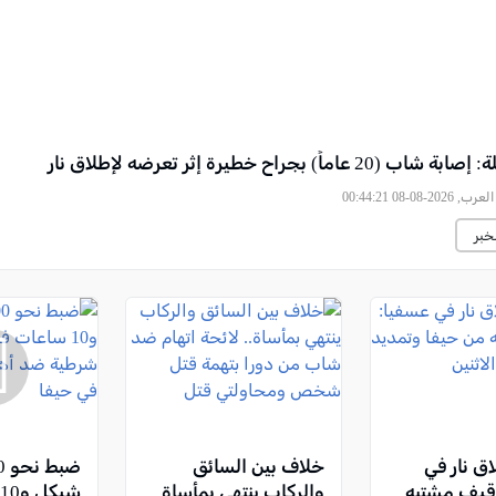
 عاماً) بجراح خطيرة إثر تعرضه لإطلاق نار
2026-08-08 00:44:21
خبر
ق نار في
خلاف بين السائق
قيف مشتبه
والركاب ينتهي بمأساة..