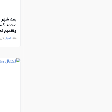
بعد شهر م
محمد كسا
وتقديم تصريح
فئة:
أخبار
, كل العرب, 