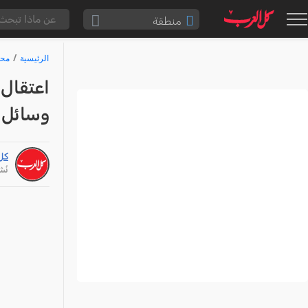
منطقة
الناصرة والقضاء
الرئيسية
محا
القدس والقضاء
المثلث الشمالي
وسائل ق
وادي عارة
سخنين والمنطقة
كل
حيفا والمنطقة
نُشر: /24
شفاعمرو والقضاء
الضفة الغربية
قطاع غزة
النقب
قرى المرج