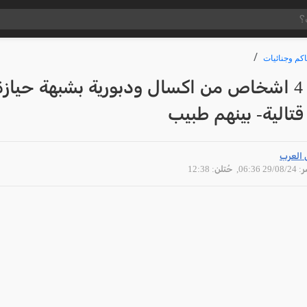
كم وجنائيات
اعتقال 4 اشخاص من اكسال ودبورية بشبهة حيازة
تالية- بينهم طبيب
 العرب
29/08 06:36
, حُتلن: 12:38