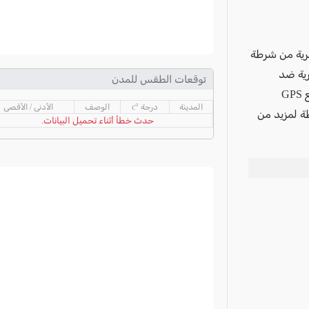
رية من شرطة
رية ضد
توقعات الطقس للمدن
حوادث العنف وإطلاق النار. وخلال النشاط ضبط 5 اسلحة، وأجهزة تحديد المواقع GPS
المدينة
درجة °c
الوصف
الأدنى / الأقصى
 الشرطة لمزيد من
حدث خطأ أثناء تحميل البيانات.