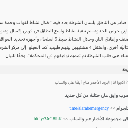
صادر عن الناطق بلسان الشرطة جاء فيه: "خلال نشاط لقوات وحدة س
اربي حرس الحدود، تم تنفيذ نشاط واسع النطاق في قريتي إكسال ودبو
ووسائل قتاليّة أخرى، واعتقل 4 مشتبهين بينهم طبيب. كما الحيلوا إلى مركز
بناء على طلب الشرطة تم تمديد توقيفهم في المحكمة". وفقًا للبيان
رطة
كتبوا لنا | البريد الأحمر متاح أيضًا على واتساب
لعرب وإبق على حتلنة من كل جديد:
لجرام >>
t.me/alarabemergency
الى مجموعة الأخبار عبر واتساب >>
bit.ly/3AG8ibK