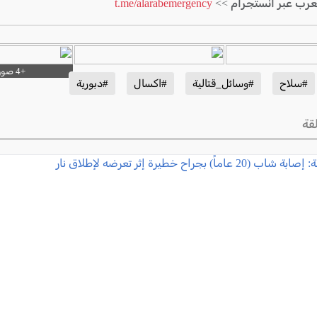
لعرب عبر انستجرام >>
t.me/alarabemergency
#سلاح
#وسائل_قتالية
#اكسال
#دبورية
قة