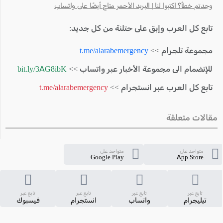
وجدتم خطأ؟ اكتبوا لنا | البريد الأحمر متاح أيضًا على واتساب
تابع كل العرب وإبق على حتلنة من كل جديد:
مجموعة تلجرام >>
t.me/alarabemergency
للإنضمام الى مجموعة الأخبار عبر واتساب >>
bit.ly/3AG8ibK
تابع كل العرب عبر انستجرام >>
t.me/alarabemergency
مقالات متعلقة
متواجد على
متواجد على
Google Play
App Store
تابع عبر
تابع عبر
تابع عبر
تابع عبر
تيليجرام
واتساب
انستجرام
فيسبوك