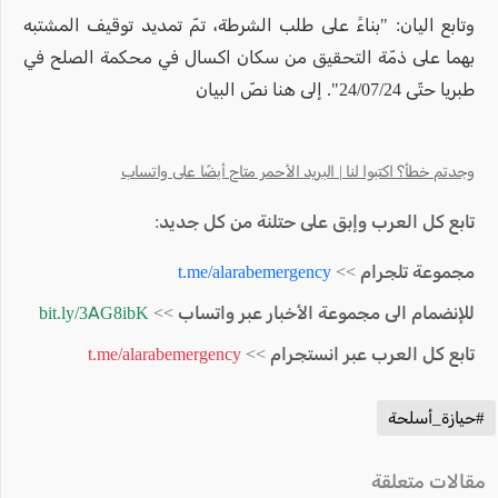
وتابع اليان: "بناءً على طلب الشرطة، تمّ تمديد توقيف المشتبه
بهما على ذمّة التحقيق من سكان اكسال في محكمة الصلح في
طبريا حتّى 24/07/24". إلى هنا نصّ البيان
وجدتم خطأ؟ اكتبوا لنا | البريد الأحمر متاح أيضًا على واتساب
تابع كل العرب وإبق على حتلنة من كل جديد:
مجموعة تلجرام >>
t.me/alarabemergency
للإنضمام الى مجموعة الأخبار عبر واتساب >>
bit.ly/3AG8ibK
تابع كل العرب عبر انستجرام >>
t.me/alarabemergency
#حيازة_أسلحة
مقالات متعلقة