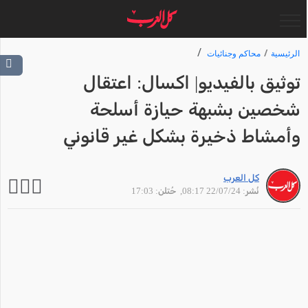
الرئيسية
محاكم وجنائيات
توثيق بالفيديو| اكسال: اعتقال
شخصين بشبهة حيازة أسلحة
وأمشاط ذخيرة بشكل غير قانوني
كل العرب
نُشر: 22/07/24 08:17
, حُتلن: 17:03