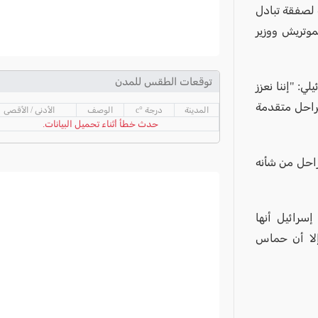
لصفقة تبادل
موتريش ووزير
توقعات الطقس للمدن
: "إننا نعزز
راحل متقدمة
المدينة
درجة °c
الوصف
الأدنى / الأقصى
حدث خطأ أثناء تحميل البيانات.
احل من شأنه
سرائيل أنها
لا أن حماس