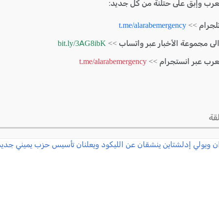
لعرب وإبق على حتلنة من كل جديد:
لجرام >>
t.me/alarabemergency
الى مجموعة الأخبار عبر واتساب >>
bit.ly/3AG8ibK
لعرب عبر انستجرام >>
t.me/alarabemergency
قة