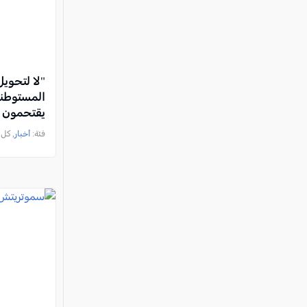
"لا لتحويل
المستوطني
يقتحمون ج
فئة:
أخبار
, كل العرب, 