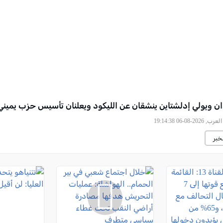
ان ويولي إدلشتاين ينشقان عن الليكود ويعلنان تأسيس حزب يمين
2026-08-06 19:14:38
خبر