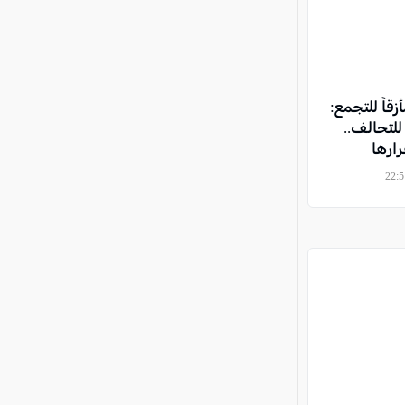
1 يعكس مأزقاً للتجمع:
للتحالف..
ارها