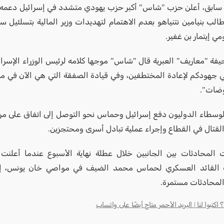
سابق، أعلن حزب "شاس" أكبر حزب يهودي متشدد في إسرائيل دعمه 
الب بنيامين نتنياهو بعدم الاهتمام لتهديدات وزير المالية بتسلئيل س
مي إيتمار بن غفير.
ة "معاريف" العبرية قال "شاس" موجها كلامه لرئيس الوزراء الإسرائيلي
ي جهودكم لإعادة المختطفين، وفي قيادة الصفقة التي هي الآن في م
وضات".
وسطاء الدوليون دفع إسرائيل وحماس نحو التوصل إلى اتفاق على مر
لقتال في القطاع وإجراء عملية تبادل أسرى ومحتجزين.
 المحادثات بين الجانبين خلال عطلة نهاية الأسبوع عندما أعلنت إ
القائد العسكري لحماس محمد الضيف في مواصي خان يونس، إ
لمحادثات مستمرة.
كتبوا لنا | البريد الأحمر متاح أيضًا على واتساب