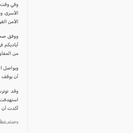
عكا والمنطقة
وفي وقت 
كفرياسيف والقضاء
الأسرى وط
الأمن القو
مدن الساحل
الجليل الاعلى
ووفق صحيف
المغار والقضاء
أياديكم ف
الشاغور
من المفا
الرامة والمنطقة
ويواصل ال
المثلث الجنوبي
أن يوقف ا
منطقة الجولان
وقد توترت
استهدفت 
أكدت أن ا
وجدتم خطأ؟ ا