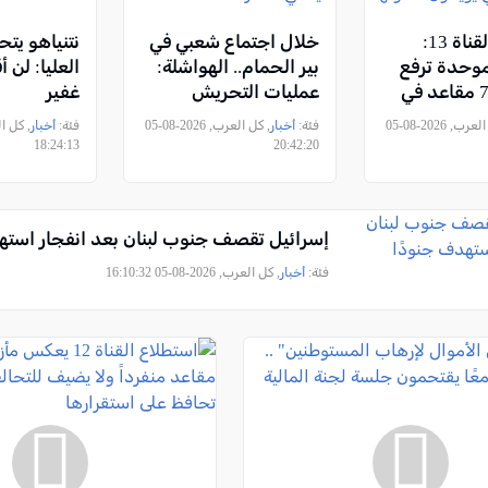
استطلاع القناة 13:
خلال اجتماع شعبي في
نتنياهو يت
لموحدة ترفع
بير الحمام.. الهواشلة:
العليا: لن أ
قوتها إلى 7 مقاعد في
عمليات التحريش
غفير
لف مع
هدفها مصادرة أراضي
, كل العرب, 2026-08-05
فئة:
أخبار
, كل العرب, 2026-08-05
فئة:
أخبار
سيجلوفيتش، و65% من
النقب تحت غطاء
18:24:13
20:42:20
عربي يؤيدون
سياسي متطرف
ئتلاف
إسرائيل تقصف جنوب لبنان بعد انفجار استه
فئة:
أخبار
, كل العرب, 2026-08-05 16:10:32