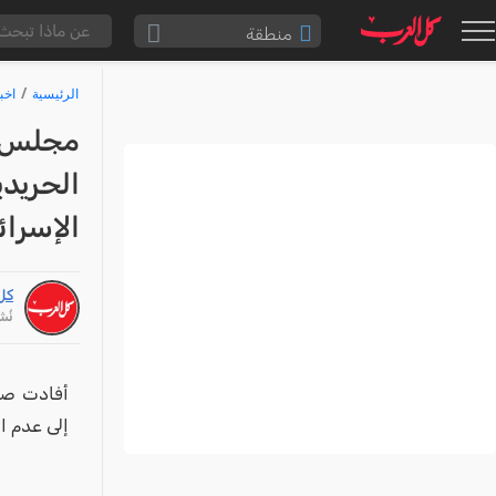
منطقة
الناصرة والقضاء
الرئيسية
اخب
القدس والقضاء
مجلس ح
المثلث الشمالي
الحريدي
وادي عارة
الإسرائ
سخنين والمنطقة
حيفا والمنطقة
كل
شفاعمرو والقضاء
نُشر: /24
الضفة الغربية
قطاع غزة
أفادت صح
النقب
إلى عدم ال
قرى المرج