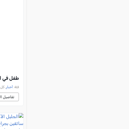
طفل في ال
فئة:
أخبار
, كل العرب, 
تفاصيل ال