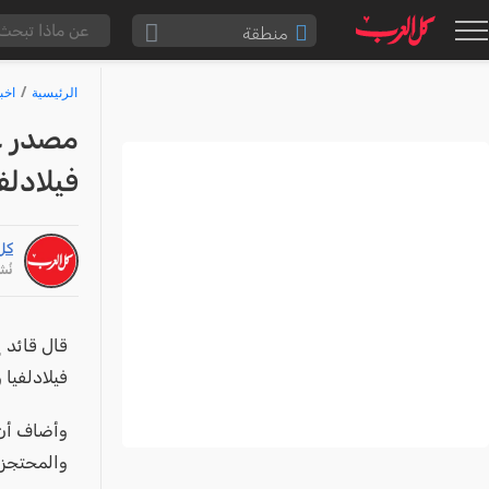
منطقة
الناصرة والقضاء
الرئيسية
اخب
القدس والقضاء
مصدر ع
المثلث الشمالي
فيلادلف
وادي عارة
سخنين والمنطقة
كل
حيفا والمنطقة
نُشر: /24
شفاعمرو والقضاء
الضفة الغربية
قال قائد 
فيلادلفيا 
قطاع غزة
النقب
قرى المرج
والمحتجزي