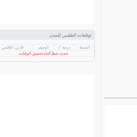
توقعات الطقس للمدن
المدينة
درجة °c
الوصف
الأدنى / الأقصى
حدث خطأ أثناء تحميل البيانات.