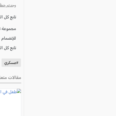
عكا والمنطقة
وجدتم خطأ؟ ا
كفرياسيف والقضاء
تابع كل ا
مدن الساحل
الجليل الاعلى
مجموعة ت
المغار والقضاء
للإنضمام 
الشاغور
تابع كل ا
الرامة والمنطقة
#عسكري
المثلث الجنوبي
منطقة الجولان
مقالات متعل