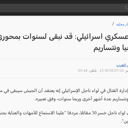
ار محلية
سكري اسرائيلي: قد نبقى لسنوات بمحور
يا ونتساريم
 العرب
02/07 13:36
, حُتلن: 05:44
إدارة القتال في لواء ناحل الإسرائيلي إنه يعتقد أن الجيش سيبقى في 
ونتساريم عدة أشهر أخرى وربما سنوات، وفق تعبيره.
وأضاف أن لواء ناحل خسر 50 مقاتلا، مردفا "علينا الاستماع للأمهات والعناية
ن".