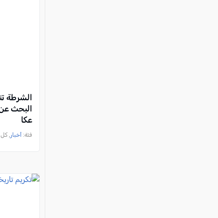
الشرطة تن
عكا
فئة:
أخبار
, كل العرب 