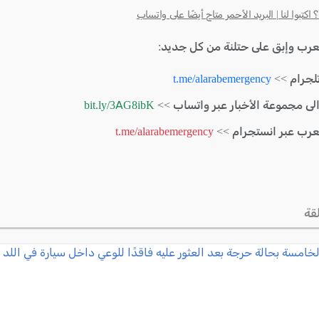
كتبوا لنا | البريد الأحمر متاح أيضًا على واتساب
لعرب وإبق على حتلنة من كل جديد:
لجرام >>
t.me/alarabemergency
الى مجموعة الأخبار عبر واتساب >>
bit.ly/3AG8ibK
لعرب عبر انستجرام >>
t.me/alarabemergency
قة