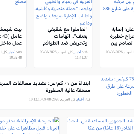
على: إصابة
"تعاملوا مع شقيقي
بيت شيمش:
راح خطيرة
بعنف".. اتهامات
عا
تصادم بين
وتحريض ضد الطواقم
عمل داخل
فلة صغيرة
العربية في رمبام
, كل العرب, 2026-08-09
فئة:
أخبار
, كل العرب, 2026-08-09
فئة:
أخبار
والطيبي يهاجم: "حملة
10:32:48
11:41:37
عنصرية وفاشية..
واطالب الإدارة بموقف
واضح وداعم
ابتداءً من 75 كم/س: تشديد مخالفات ال
مصنفة عالية الخطورة
فئة:
أخبار
, كل العرب, 2026-08-09 10:12:13