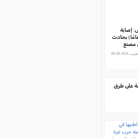
 إصابة
مل (43 عامًا) بحادث
 مصنع
, كل العرب, 2026-08-09
سرعة على طرق