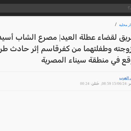
ار محلية
ريق لقضاء عطلة العيد| مصرع الشاب أسيد
زوجته وطفلتهما من كفرقاسم إثر حادث طر
قع في منطقة سيناء المصرية
 العرب
15/06 08:59
, حُتلن: 00:24