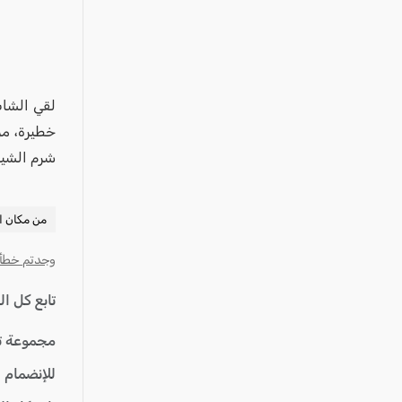
عكا والمنطقة
كفرياسيف والقضاء
مدن الساحل
الجليل الاعلى
لقي الشا
المغار والقضاء
خطيرة، من
شرم الشيخ
الشاغور
الرامة والمنطقة
من مكان ا
المثلث الجنوبي
منطقة الجولان
وجدتم خطأ؟ ا
تابع كل ا
مجموعة ت
للإنضمام 