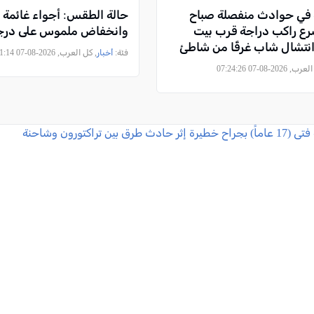
ة في حوادث منفصلة صباح
حالة الطقس: أجواء غائمة جز
رع راكب دراجة قرب بيت
وانخفاض ملموس على درجا
تشال شاب غرقًا من شاطئ
فئة:
أخبار
, كل العرب, 2026-08-07 07:11:14
2026-08-07 07:24:26