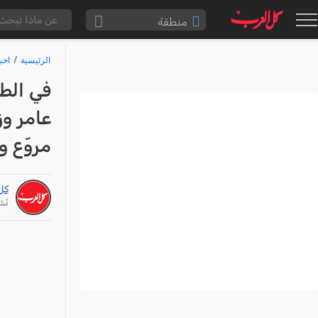
منطقة
الناصرة والقضاء
الرئيسية
اخب
القدس والقضاء
في الط
المثلث الشمالي
عامر و
وادي عارة
مروّع و
سخنين والمنطقة
حيفا والمنطقة
كل
شفاعمرو والقضاء
نُشر: /24
الضفة الغربية
قطاع غزة
النقب
قرى المرج