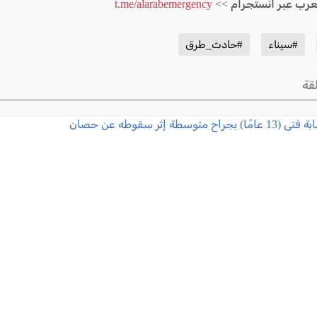
لعرب عبر انستجرام >>
t.me/alarabemergency
#سيناء
#حادث_طرق
قة