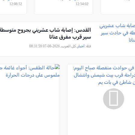
الطوارئ
12:08:52
12:54:02
القدس: إصابة شاب عشريني بجروح متوسطة
سير قرب مفرق عناتا
فئة:
أخبار
, كل العرب, 2026-08-07 08:31:59