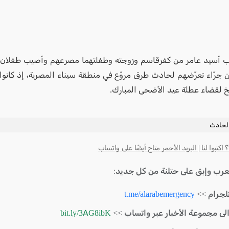
ب أسيد عامر من كفرقاسم وزوجته وطفلتهما مصرعهم وأصيب طفلان 
 جرّاء تعرّضهم لحادث طرق مروّع في منطقة سيناء المصرية، إذ كانوا
 لقضاء عطلة عيد الأضحى المبارك.
لحادث
كتبوا لنا | البريد الأحمر متاح أيضًا على واتساب
لعرب وإبق على حتلنة من كل جديد:
لجرام >>
t.me/alarabemergency
الى مجموعة الأخبار عبر واتساب >>
bit.ly/3AG8ibK