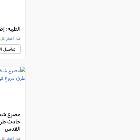
الطيبة: إصابة فتى (13 عامًا) بج
فئة:
أخبار
, كل العرب, 
تفاصيل ال
مصرع شخ
حادث طرق
القدس
فئة:
أخبار