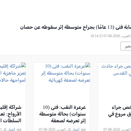
راح متوسطة إثر سقوطه عن حصان
2026-08-07 18:14:25
خبر
ص جراء
عرعرة النقب: فتى (10
شراكة إقليم
 مروع في
سنوات) بحالة متوسطة
الأرواح: تع
إثر تعرضه لصعقة
السلطات ال
كهربائية
لمواجهة ح
, كل العرب, 2026-08-07
فئة:
أخبار
, كل العرب, 2026-08-07
فئة:
أخبار