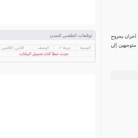
توقعات الطقس للمدن
آخران بجروح
 متوجهين إلى
المدينة
درجة °c
الوصف
الأدنى / الأقصى
حدث خطأ أثناء تحميل البيانات.