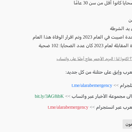
ي العام 2023 وتم اقرار الوفاة هذا العام
ام 2023 كان عدد الضحايا: 102 ضحية
كتبوا لنا | البريد الأحمر متاح أيضًا على واتساب
لعرب وإبق على حتلنة من كل جديد:
لجرام >>
t.me/alarabemergency
الى مجموعة الأخبار عبر واتساب >>
bit.ly/3AG8ibK
لعرب عبر انستجرام >>
t.me/alarabemergency
ون