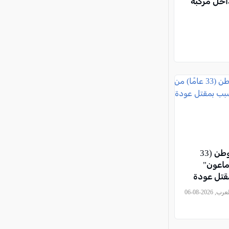
 داخل مركبة
اتهام مستوطن (33
"ماعون"
قتل عودة
, كل العرب, 2026-08-06