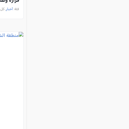
فراره وتق
فئة:
أخبار
, كل العرب, 