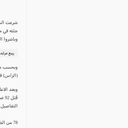
عكا والمنطقة
كفرياسيف والقضاء
مدن الساحل
جثته في م
الجليل الاعلى
وباشروا ا
المغار والقضاء
الشاغور
ربيع عرايد
الرامة والمنطقة
وبحسب مصا
المثلث الجنوبي
(الراس) ف
منطقة الجولان
وبعد الاع
التفاصيل ا
78 من الضحايا قتلوا بسلاح ناري