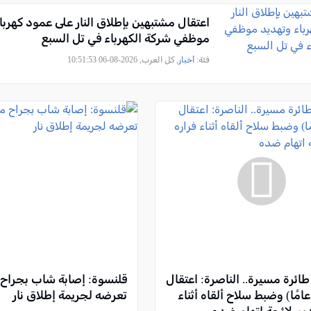
اعتقال مشتبهين بإطلاق النار على عمود كهربا
موظفي شركة الكهرباء في تل السبع
فئة:
أخبار
, كل العرب, 2026-08-06 10:51:53
ائرة مسيرة.. الناصرة: اعتقال
قلنسوة: إصابة شاب بجراح 
اب (29 عامًا) وضبط سلاح ألقاه أثناء
تعرضه لجريمة إطلاق نار