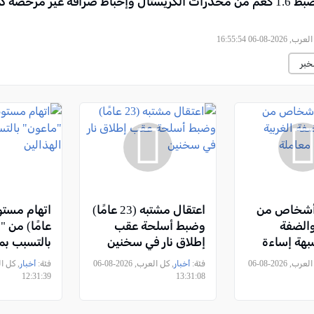
الجنوب: ضبط 1.6 كغم من مخدرات الكريستال وإحباط صرافة غير مرخصة
2026-08-06 16:55:54
خبر
تقال 4 أشخاص من
اعتقال مشتبه (23 عامًا)
الضفة
وضبط أسلحة عقب
عامًا) من 
شبهة إساءة
إطلاق نار في سخنين
بالتسبب بم
حيوانات
الهذالين
, كل العرب, 2026-08-06
فئة:
أخبار
, كل العرب, 2026-08-06
فئة:
أخبار
12:31:39
13:31:08