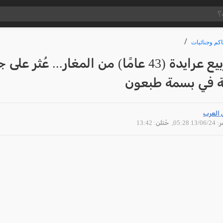
كم وجنائيات
مقتل ربيع عرايدة (43 عامًا) من المغار... عُثر على
في بسمة طبعون
 العرب
13/06 05:28
, حُتلن: 13:42