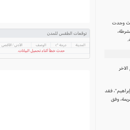
امًا) من المغار. حيث وجدت
لشرطة،
توقعات الطقس للمدن
.
المدينة
درجة °c
الوصف
الأدنى / الأقصى
حدث خطأ أثناء تحميل البيانات.
لاخر
براهيم"، فقد
بالعنف والجريمة، وفق