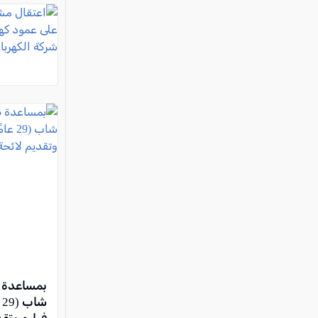
بمساعدة ط
ش