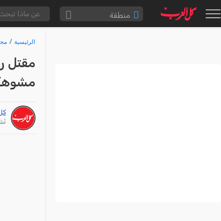
منطقة
الناصرة والقضاء
الرئيسية
محا
القدس والقضاء
المثلث الشمالي
مشوهة 
وادي عارة
سخنين والمنطقة
كل
حيفا والمنطقة
نُشر: /24
شفاعمرو والقضاء
الضفة الغربية
قطاع غزة
النقب
قرى المرج