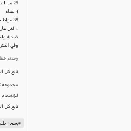
25 من الضحايا كانوا أقل من سن 30 عامًا
4 نساء
88 مواطنين
1 قتل على يد الشرطة
ضحية واحدة اصيبت ف
وفي الفترة المقابلة لع
وجدتم خطأ؟ ا
تابع كل ا
مجموعة ت
للإنضمام 
تابع كل ا
#بسمة_طبع