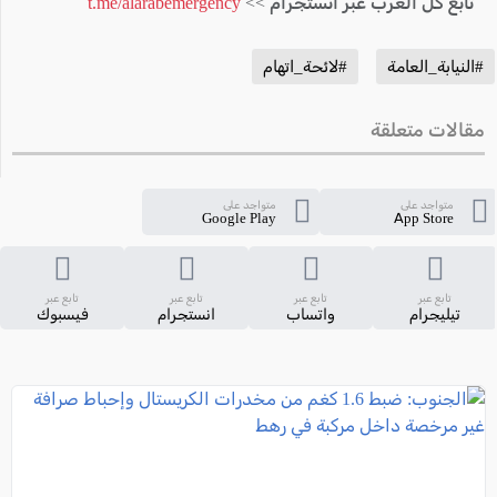
تابع كل العرب عبر انستجرام >>
t.me/alarabemergency
#النيابة_العامة
#لائحة_اتهام
مقالات متعلقة
متواجد على
متواجد على
Google Play
App Store
تابع عبر
تابع عبر
تابع عبر
تابع عبر
تيليجرام
واتساب
انستجرام
فيسبوك