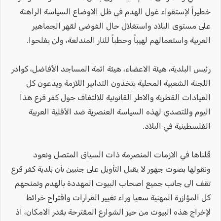
خطيراً لإستقواء غول الهدم في ظل الاوضاع السياسة الراهنة
على مستوى البلاد واستغلال حال الفوضى لقهر الجماهير
العربية واستعمالهم لهيباً وحطباً للنار المندلعة، ولن يفلحوا.
رئيس البلدية، هيئة الاعضاء، هيئة ائمة المساجد الأفاضل، كوادر
اللجنة الشعبية المحلية يتخذون التدابير اللازمة ويدعون كل
القيادات القطرية والاطر القانونية للالتفاف حول كفر قرع هذا
اليوم وللتصدي لهذه السياسة العنصرية ضد الأقلية العربية
الفلسطينية في البلاد.
قُلناها في الازمات المنصرمة ذات السياق المتصل ونعود
ونقولها بصوت جهور لا يقبل التأويل على جنبين بأن بلدية كفر قرع
تقف الى جانب جميع اصحاب البيوت المهددة بالهدم وتمنحهم
كل المؤازرة المهنية سعيا وراء تغيير القرارات واقتراح خرائط
لإخراج هذه البيوت من حيز الشوارع المقترحة بقدر الامكان، اذ