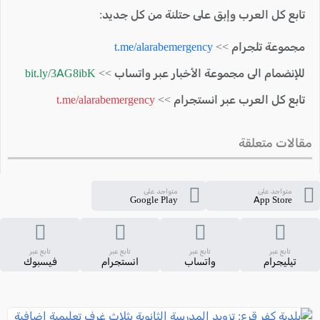
تابع كل العرب وإبق على حتلنة من كل جديد:
مجموعة تلجرام >>
t.me/alarabemergency
للإنضمام الى مجموعة الأخبار عبر واتساب >>
bit.ly/3AG8ibK
تابع كل العرب عبر انستجرام >>
t.me/alarabemergency
مقالات متعلقة
متواجد على
متواجد على
Google Play
App Store
تابع عبر
تابع عبر
تابع عبر
تابع عبر
تيليجرام
واتساب
انستجرام
فيسبوك