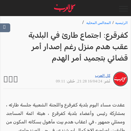
الرئيسية
المجالس المحلية
كفرقرع: اجتماع طارئ في البلدية
عقب هدم منزل رغم إصدار أمر
قضائي بتجميد أمر الهدم
كل العرب
نُشر: 16/04/24 21:28
, حُتلن: 09:11
عقدت مساء اليوم بلدية كفرقرع واللجنة الشعبية جلسة طارئه ،
بمشاركة رئيس وأعضاء بلدية كفرقرع ، هيئة ائمة المساجد
وممثلي جمهور ، في اعقاب هدم بيت مأهول بسكانه المكون من
طابقين، لصاحبه الاخ كمال ابو شندي، في حي الصندحاوي.