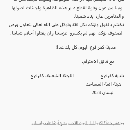
اوتينا من عون وقوة لقطع دابر هذه الظاهرة واجتثاث اصولها
والمتآمرين على ابناء شعبنا.
نختتم بالقول ونؤكد بكل ثقة وتوكل على الله تعالى بتعاون ورص
الصفوف نؤكد انهم لم يكسروا عزيمتنا ولن يقتلوا أحلام شبابنا .
مدينة كفر قرع اليوم، كل بلد غدا!
مع فائق الاحترام،
بلدية كفرقرع اللجنة الشعبية- كفرقرع
هيئة ائمة المساجد
نيسان 2024
وجدتم خطأ؟ اكتبوا لنا | البريد الأحمر متاح أيضًا على واتساب