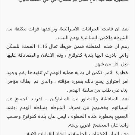
بعد ان قامت الجرافات الاسرائيلية وترافقها قوات مكثفة من
الشرطة والامن، للمباشرة بهدم البيت .
رغم ان هذه المنطقة ضمن خريطة تمال 1116 المعدة للسكن
والتي بادرت اليها بلدية كفرقرع ، وتم الاعلان والمصادقة عليها
قبل اقل من شهر .
خطورة الامر تكمن ان بداية عملية الهدم تم تنفيذها رغم وجود
امر احترازي يمنع ذلك بصورة مؤقته ، والذي تم ابطاله مؤخرا
بناء على طلب من سلطة الهدم .
بعد المناقشة والتشاور بين المشاركين ، اعرب الجميع عن
استيائهم وغضبهم من تصرف الشرطة وسلطة الهدم ،وندد
الجميع بخطورة هذه الخطوة ، ليس على بلدة كفرقرع وحسب
وانما على المجتمع العربي برمته.
وفي البيان الاختتامي للجلسة تم اتخاذ القرارات الاتية :