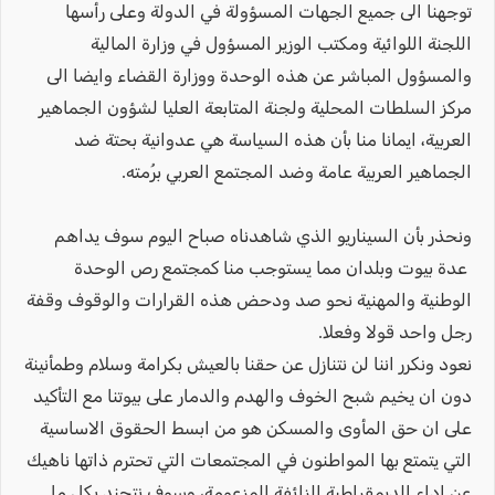
توجهنا الى جميع الجهات المسؤولة في الدولة وعلى رأسها
اللجنة اللوائية ومكتب الوزير المسؤول في وزارة المالية
والمسؤول المباشر عن هذه الوحدة ووزارة القضاء وايضا الى
مركز السلطات المحلية ولجنة المتابعة العليا لشؤون الجماهير
العربية، ايمانا منا بأن هذه السياسة هي عدوانية بحتة ضد
الجماهير العربية عامة وضد المجتمع العربي برُمته.
ونحذر بأن السيناريو الذي شاهدناه صباح اليوم سوف يداهم
عدة بيوت وبلدان مما يستوجب منا كمجتمع رص الوحدة
الوطنية والمهنية نحو صد ودحض هذه القرارات والوقوف وقفة
رجل واحد قولا وفعلا.
نعود ونكرر اننا لن نتنازل عن حقنا بالعيش بكرامة وسلام وطمأنينة
دون ان يخيم شبح الخوف والهدم والدمار على بيوتنا مع التأكيد
على ان حق المأوى والمسكن هو من ابسط الحقوق الاساسية
التي يتمتع بها المواطنون في المجتمعات التي تحترم ذاتها ناهيك
عن اداء الديمقراطية الزائفة المزعومة، وسوف نتجند بكل ما