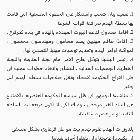
1. تعميم بيان شجب واستنكار على الخطوة التعسفية التي قامت
بها سلطة الهدم بمرافقة قوات الشرطه.
2. اقامة صندوق لدعم البيوت المهددة بالهدم في بلدة كفرقرع .
3. اقامة طاقم مهنيين يضم محامون ومهندسون مختصون ،
لمواكبة اوامر الهدم وتقديم توصيات مهنية للتصدي لها .
4. رئيس البلدية يتوكل بطرح الامر امام لجنة المتابعة واللجنة
القطرية، الجمعيات المدنية ، للتشاور واتخاذ خطوات عملية في
ظل اقتراح الحكومة لاعطاء ونقل صلاحيات سلطة الهدم لبن
جفير .
5. مناشدة الجمهور في ظل سياسة الحكومة العنصرية بالامتناع
عن البناء الغير مرخص ، وذلك لكي لا تكون ذريعه بيد السلطة
لتنفيذ اوامر هدم مستقبلية.
بلدوزرات الهدم تقوم بهدم بيت مواطن قرعاوي بشكل تعسفي
لن يكسروا عزيمتنا ولن يقتلوا أحلام شبابنا