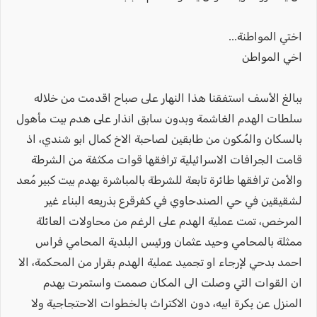
اختي المواطنة...
اخي المواطن
ببالغ الأسف استفقنا هذا النهار على صباح اقدمت من خلاله
سلطات الهدم الغاشمة وبدون سابق انذار على هدم بيت مأهول
بالسكان والمُكون من طابقين لصاحبة الاخ كمال ابو شندي، اذ
قامت الجرافات الاسرائيلية ترافقها قوات مكثفة من الشرطة
والأمن ترافقها طائرة تابعة للشرطة بالمباشرة بهدم بيت كبير مُعد
لشقيقين في حي الصندحاوي في كفرقرع بذريعه البناء غير
المرخص، تمت عملية الهدم على الرغم من محاولات العائلة
ممثلة بالمحامي وحيد عثمان ورئيس البلدية المحامي فراس
احمد بدحي لإرجاء او تجميد عملية الهدم بقرار من المحكمة، الا
ان القوات التي وصلت الى المكان صممت واستمرت بهدم
المنزل عن بِكرة ابيه، دون الاكتراث بالخطوات الاحتجاجية ولا