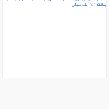
بلدية كفر قرع: تزويد المدرسة الثانوية بثلاث غرف تعليمية
إضافية بتكلفة 525 ألف شيكل
فئة:
أخبار
, كل العرب, 2026-08-04 21:40:18
تفاصيل الخبر