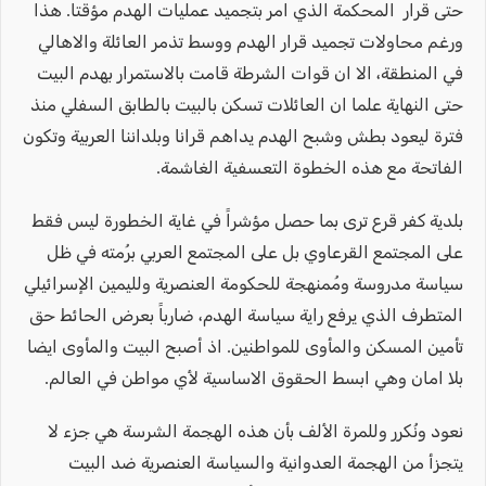
حتى قرار المحكمة الذي امر بتجميد عمليات الهدم مؤقتا. هذا
ورغم محاولات تجميد قرار الهدم ووسط تذمر العائلة والاهالي
في المنطقة، الا ان قوات الشرطة قامت بالاستمرار بهدم البيت
حتى النهاية علما ان العائلات تسكن بالبيت بالطابق السفلي منذ
فترة ليعود بطش وشبح الهدم يداهم قرانا وبلداننا العربية وتكون
الفاتحة مع هذه الخطوة التعسفية الغاشمة.
بلدية كفر قرع ترى بما حصل مؤشراً في غاية الخطورة ليس فقط
على المجتمع القرعاوي بل على المجتمع العربي برُمته في ظل
سياسة مدروسة ومُمنهجة للحكومة العنصرية ولليمين الإسرائيلي
المتطرف الذي يرفع راية سياسة الهدم، ضارباً بعرض الحائط حق
تأمين المسكن والمأوى للمواطنين. اذ أصبح البيت والمأوى ايضا
بلا امان وهي ابسط الحقوق الاساسية لأي مواطن في العالم.
نعود ونُكرر وللمرة الألف بأن هذه الهجمة الشرسة هي جزء لا
يتجزأ من الهجمة العدوانية والسياسة العنصرية ضد البيت