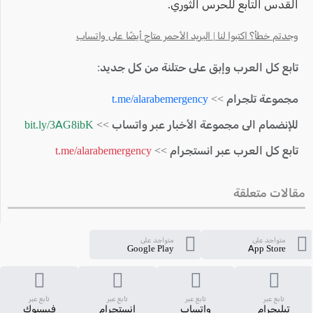
القدس التابع للحرس الثوري.
وجدتم خطأ؟ اكتبوا لنا | البريد الأحمر متاح أيضًا على واتساب
تابع كل العرب وإبق على حتلنة من كل جديد:
مجموعة تلجرام >>
t.me/alarabemergency
للإنضمام الى مجموعة الأخبار عبر واتساب >>
bit.ly/3AG8ibK
تابع كل العرب عبر انستجرام >>
t.me/alarabemergency
مقالات متعلقة
متواجد على
متواجد على
Google Play
App Store
تابع عبر
تابع عبر
تابع عبر
تابع عبر
تيليجرام
واتساب
انستجرام
فيسبوك