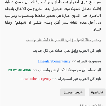
سيسمع دوي انفجار (مخطط) ومراقب وذلك من ضمن عملية
إقامة مدخل لمدينة نوف هجليل بعد الخروج من الأنفاق باتجاه
الناصرة. هذا الدوي عبارة عن تفجير مخطط ومحسوب ومراقب
من أجل هذه الغاية ليس أكثر. وعليه اقتضى ان ننبهكم". وفقًا
للبيان
وجدتم خطأ؟ اكتبوا لنا | البريد الأحمر متاح أيضًا على واتساب
تابع كل العرب وإبق على حتلنة من كل جديد:
مجموعة تلجرام >>
t.me/alarabemergency
للإنضمام الى مجموعة الأخبار عبر واتساب >>
bit.ly/3AG8ibK
تابع كل العرب عبر انستجرام >>
t.me/alarabemergency
#الناصرة
#نوف_هجليل
مقالات متعلقة