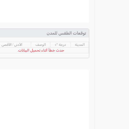
توقعات الطقس للمدن
المدينة
درجة °c
الوصف
الأدنى / الأقصى
حدث خطأ أثناء تحميل البيانات.