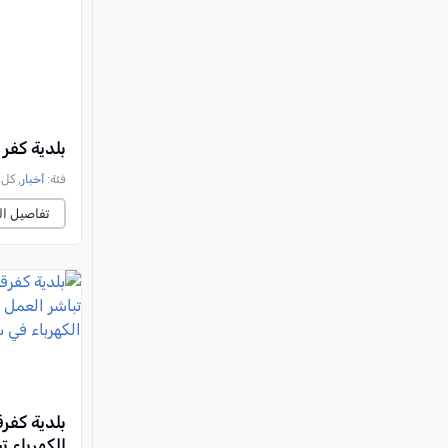
بلدية كفر قر
فئة:
أخبار
, كل العرب, 
تفاصيل ال
بلدية كفر
الكهرباء ت