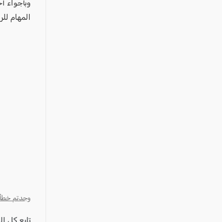
عكا والمنطقة
وبأجواء أ
المهام لل
كفرياسيف والقضاء
مدن الساحل
الجليل الاعلى
المغار والقضاء
الشاغور
الرامة والمنطقة
المثلث الجنوبي
منطقة الجولان
وجدتم خطأ؟ ا
تابع كل ا