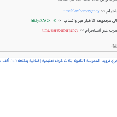
لجرام >>
t.me/alarabemergency
الى مجموعة الأخبار عبر واتساب >>
bit.ly/3AG8ibK
لعرب عبر انستجرام >>
t.me/alarabemergency
قة