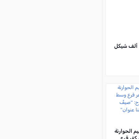
م الحوارنة
كفر قرع