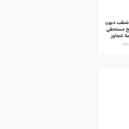
ى شطب ديون
صالح مستحقي
ة تتجاوز