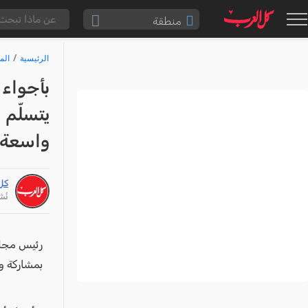
منطقة
الناصرة والقضاء
الرئيسية
الم
القدس والقضاء
بأجواء
المثلث الشمالي
يتسلّم
وادي عارة
واسعة م
سخنين والمنطقة
حيفا والمنطقة
كل
شفاعمرو والقضاء
نُشر: /24
الضفة الغربية
قطاع غزة
رئيس مجلس
النقب
بمشاركة و
قرى المرج