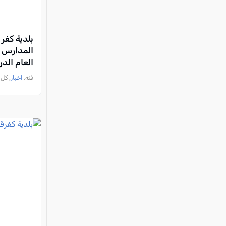
بلدية كفر 
المدارس و
العام الدراسي 6
فئة:
أخبار
, كل العرب, 