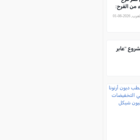
من الفرح:
ن… وهويتنا
, كل العرب, 2026-08-01
شروع "عابر