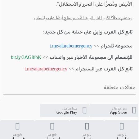
الأبيض ومٌصرًا على التحرر والاستقلال".
وجدتم خطأ؟ اكتبوا لنا | البريد الأحمر متاح أيضًا على واتساب
تابع كل العرب وإبق على حتلنة من كل جديد:
مجموعة تلجرام >>
t.me/alarabemergency
للإنضمام الى مجموعة الأخبار عبر واتساب >>
bit.ly/3AG8ibK
تابع كل العرب عبر انستجرام >>
t.me/alarabemergency
مقالات متعلقة
متواجد على
متواجد على
Google Play
App Store
تابع عبر
تابع عبر
تابع عبر
تابع عبر