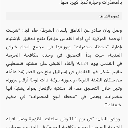
بالمخدّرات وحيازة كمية كبيرة منها.
تصوير الشرطة
وصل بيان صادر عن الناطق بلسان الشرطة جاء فيه: "شرعت
الوحدة المركزية في لواء القدس مؤخرًا بفتح تحقيق للإشتباه
بإدارة "محطة مخدرات" وتوزيعها في مجمع انحاء شرقي
المدينة، حيث بدأ التحقيق في وحدة مكافحة الجريمة
في القدس بيوم 9.1.24 بإلقاء القبض على مشتبه فلسطيني
مقيم بشكل غير القانوني في إسرائيل يبلغ من العمر (34 عامًا)،
من سكان الضّفة الغربية، وبحوزته مركبة ذات لوحة أرقام مزورة،
وتبين خلال التحقيق معه أنه مشتبه بالإتجار بمواد يشتبة أنها
مخدرات، ويعمل في "محطة لبيع المخدرات" في مخيم
شعفاط".
ووفق البيان: "في يوم 11.1 وفي ساعات الظهيرة وصل افراد
الشرطة السريون لوحدة مكافحة الجريمة في القدس، ومحاربي