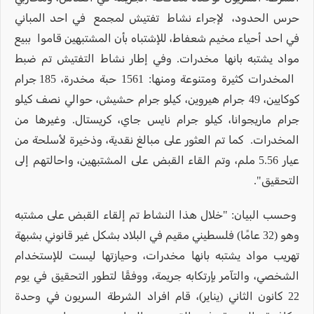
حرس الحدود، لإجراء نشاط تفتيش لمجمع في احد المباني
في احد أحياء مخيم شعفاط، للإشتباه بأن المشتبهين قاموا ببيع
مواد يشتبه بانها مخدرات. وفي إطار نشاط التفتيش تم ضبط
المخدرات كثيرة ومتنوعة ومنها: 1561 حبة مخدرة، 185 جرام
كوكايين، 49 جرام هيروين، كيلو جرام حشيش، حوالي نصف كيلو
جرام ماريجوانا، كيلو جرام نايس جاي، كريستال. وغيرها من
المخدرات. كما تم العثور على مبالغ نقدية، وذخيرة لأسلحة من
عيار 5.56 ملم، وتم القاء القبض على المشتبهين، واحالتهم إلى
التحقيق".
وحسب البيان: "خلال هذا النشاط تم إلقاء القبض على مشتبه
وهو (32 عامًا) فلسطيني مقيم في البلاد بشكل غير قانوني بشبهة
تهريب مواد يشتبه بانها مخدرات، وحيازتها ليست للإستخدام
الشخصي، والتآمر بإرتكابه جريمة، ووفقًا لتطور التحقيق في يوم
22 كانون الثاني (يناير)، قام افراد الشرطة السريون في وحدة