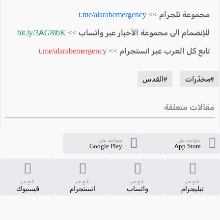
مجموعة تلجرام >>
t.me/alarabemergency
للإنضمام الى مجموعة الأخبار عبر واتساب >>
bit.ly/3AG8ibK
تابع كل العرب عبر انستجرام >>
t.me/alarabemergency
#مخدّرات
#القدس
مقالات متعلقة
متواجد على
متواجد على
Google Play
App Store
تابع عبر
تابع عبر
تابع عبر
تابع عبر
تيليجرام
واتساب
انستجرام
فيسبوك