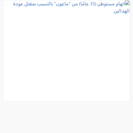
اتهام مستوطن (33 عامًا) من "ماعون" بالتسبب بمقتل
عودة الهذالين
فئة:
أخبار
, كل العرب, 2026-08-06 12:31:39